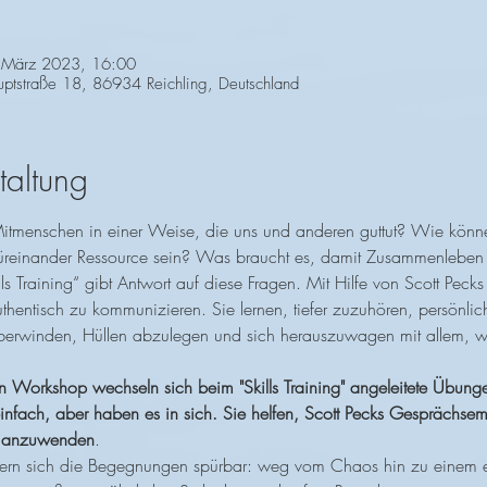
 März 2023, 16:00
ptstraße 18, 86934 Reichling, Deutschland
taltung
tmenschen in einer Weise, die uns und anderen guttut? Wie könne
reinander Ressource sein? Was braucht es, damit Zusammenleben 
s Training“ gibt Antwort auf diese Fragen. Mit Hilfe von Scott Pe
uthentisch zu kommunizieren. Sie lernen, tiefer zuzuhören, persönlic
erwinden, Hüllen abzulegen und sich herauszuwagen mit allem, was
 Workshop wechseln sich beim "Skills Training" angeleitete Übungen
nfach, aber haben es in sich. Sie helfen, Scott Pecks Gesprächsem
r anzuwenden
. 
dern sich die Begegnungen spürbar: weg vom Chaos hin zu einem ec