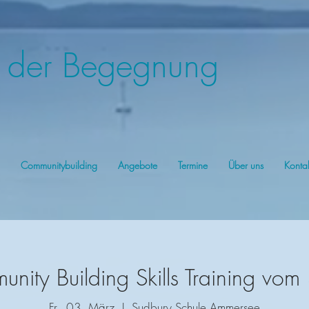
t der Begegnung
Communitybuilding
Angebote
Termine
Über uns
Konta
ity Building Skills Training vom
Fr., 03. März
  |  
Sudbury Schule Ammersee