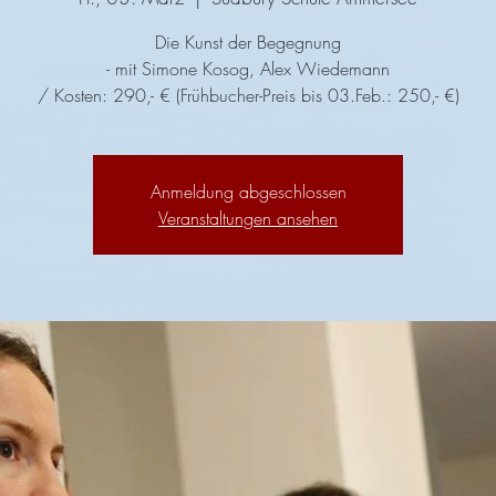
Die Kunst der Begegnung
- mit Simone Kosog, Alex Wiedemann
/ Kosten: 290,- € (Frühbucher-Preis bis 03.Feb.: 250,- €)
Anmeldung abgeschlossen
Veranstaltungen ansehen