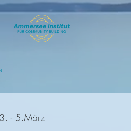
kt
 3. - 5.März