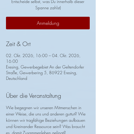
Entscheide selbst, was Du innerhalb dieser
Spanne zahlst)
Anmeldung
Zeit & Ort
02. Okt. 2026, 16:00 – 04. Okt. 2026,
16:00
Eresing, Gewerbegebiet An der Geltendorfer
Straße, Gewerbering 5, 86922 Eresing,
Deutschland
Über die Veranstaltung
Wie begegnen wir unseren Mitmenschen in 
einer Weise, die uns und anderen guttut? Wie 
können wir tragfähige Beziehungen aufbauen 
und füreinander Ressource sein? Was braucht 
es, damit Zusammenleben gelingt?