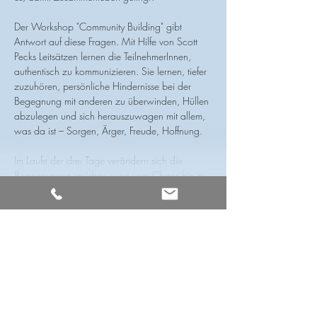
Der Workshop "Community Building" gibt 
Antwort auf diese Fragen. Mit Hilfe von Scott 
Pecks Leitsätzen lernen die TeilnehmerInnen, 
authentisch zu kommunizieren. Sie lernen, tiefer 
zuzuhören, persönliche Hindernisse bei der 
Begegnung mit anderen zu überwinden, Hüllen 
abzulegen und sich herauszuwagen mit allem, 
was da ist – Sorgen, Ärger, Freude, Hoffnung.
Im Laufe der drei Tage verändern sich die 
Begegnungen spürbar: weg vom Chaos hin zu 
einem echten Miteinander, zu einer 
Gemeinschaft, die geprägt ist von 
außergewöhnlicher Sicherheit und tiefem 
Respekt. Unterschiede werden dann nicht mehr 
als bedrohlich erlebt, sondern vielmehr als 
Bereicherung – laut Scott Peck ist das der 
Schlüssel zum Frieden.
Diese Erfahrung von Gemeinschaft hat 
transformative Kraft – weit über den Workshop 