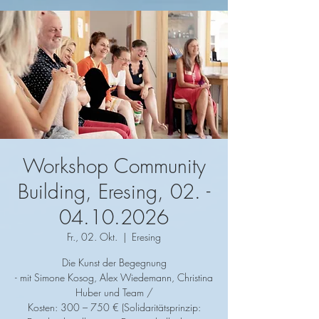
Workshop Community
Building, Eresing, 02. -
04.10.2026
Fr., 02. Okt.
  |  
Eresing
Die Kunst der Begegnung
- mit Simone Kosog, Alex Wiedemann, Christina
Huber und Team /
Kosten: 300 – 750 € (Solidaritätsprinzip: